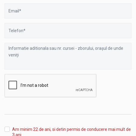
Email
Telefon
Informatie
aditionala
sau
nr.
cursei
-
zborului,
orașul
de
unde
veniți
Am minim 22 de ani, si detin permis de conducere mai mult de
3 ani