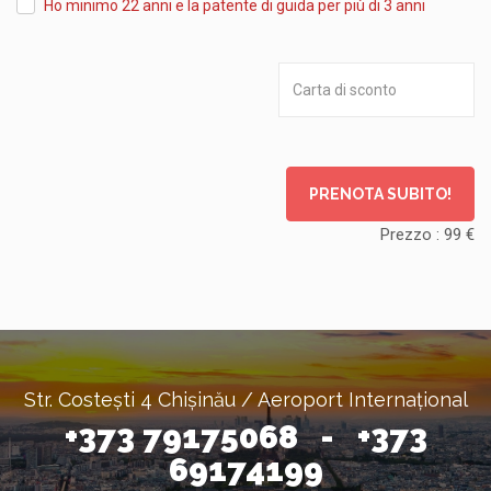
Ho minimo 22 anni e la patente di guida per più di 3 anni
PRENOTA SUBITO!
Prezzo :
99
€
Str. Costești 4 Chișinău / Aeroport Internațional
+373 79175068 - +373
69174199