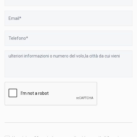
Email
Telefono
ulteriori
informazioni
o
numero
del
volo,la
città
da
cui
vieni