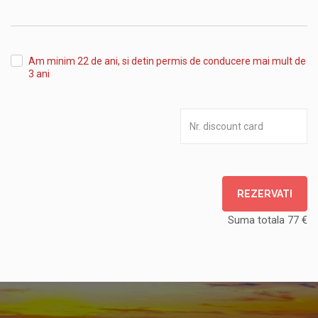
unde
veniți
Am minim 22 de ani, si detin permis de conducere mai mult de
3 ani
REZERVATI
Suma totala
77
€