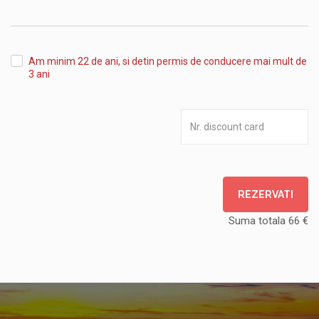
unde
veniți
Am minim 22 de ani, si detin permis de conducere mai mult de
3 ani
REZERVATI
Suma totala
66
€