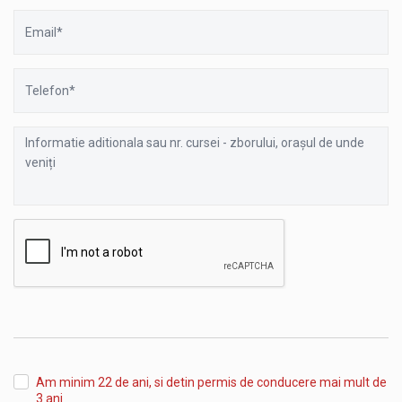
Email
Telefon
Informatie
aditionala
sau
nr.
cursei
-
zborului,
orașul
de
unde
veniți
Am minim 22 de ani, si detin permis de conducere mai mult de
3 ani